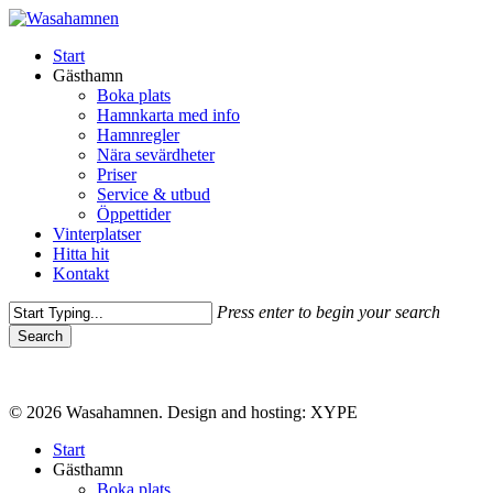
Skip
to
Menu
Start
main
Gästhamn
content
Boka plats
Hamnkarta med info
Hamnregler
Nära sevärdheter
Priser
Service & utbud
Öppettider
Vinterplatser
Hitta hit
Kontakt
Press enter to begin your search
Search
Close
Search
© 2026 Wasahamnen. Design and hosting: XYPE
Close
Start
Menu
Gästhamn
Boka plats