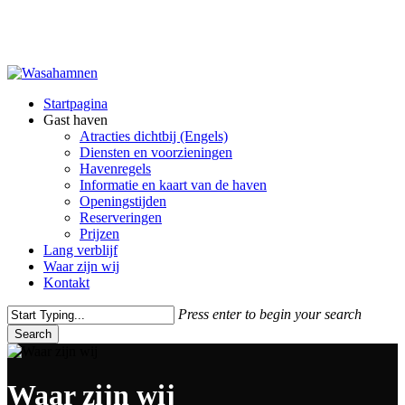
Skip
to
main
content
Menu
Startpagina
Gast haven
Atracties dichtbij (Engels)
Diensten en voorzieningen
Havenregels
Informatie en kaart van de haven
Openingstijden
Reserveringen
Prijzen
Lang verblijf
Waar zijn wij
Kontakt
Press enter to begin your search
Search
Close
Search
Waar zijn wij