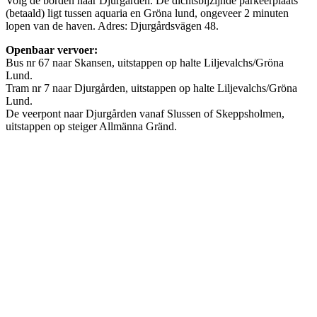
Volg de borden naar Djurgarden. De dichtsbijzijnde parkeerplaats
(betaald) ligt tussen aquaria en Gröna lund, ongeveer 2 minuten
lopen van de haven. Adres: Djurgårdsvägen 48.
Openbaar vervoer:
Bus nr 67 naar Skansen, uitstappen op halte Liljevalchs/Gröna
Lund.
Tram nr 7 naar Djurgården, uitstappen op halte Liljevalchs/Gröna
Lund.
De veerpont naar Djurgården vanaf Slussen of Skeppsholmen,
uitstappen op steiger Allmänna Gränd.