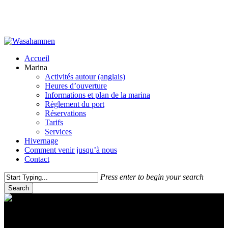
Skip
to
main
content
Menu
Accueil
Marina
Activités autour (anglais)
Heures d’ouverture
Informations et plan de la marina
Règlement du port
Réservations
Tarifs
Services
Hivernage
Comment venir jusqu’à nous
Contact
Press enter to begin your search
Search
Close
Search